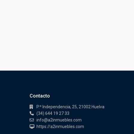
Contacto
P.º Independencia, 25, 21002 Huelva
(34) 644 19 27 33
info@a2inmuebles.com
https://a2inmuebles.com