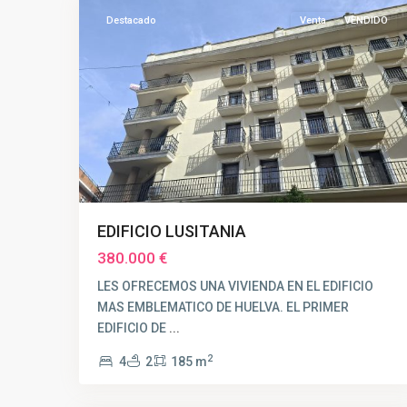
Destacado
Venta
VENDIDO
EDIFICIO LUSITANIA
380.000 €
LES OFRECEMOS UNA VIVIENDA EN EL EDIFICIO
MAS EMBLEMATICO DE HUELVA. EL PRIMER
EDIFICIO DE
...
2
4
2
185 m
CENTRO
,
9
Huelva