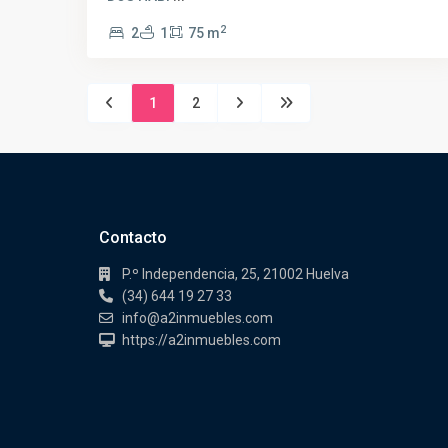
2
2
1
75 m
1
2
Contacto
P.º Independencia, 25, 21002 Huelva
(34) 644 19 27 33
info@a2inmuebles.com
https://a2inmuebles.com