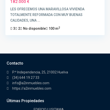
182.000 €
LES OFRECEMOS UNA MARAVILLOSA VIVIENDA
TOTALMENTE REFORMADA CON MUY BUENAS
CALIDADES, UNA
...
2
3
2
No disponible
100 m
Contacto
P.º Independencia, 25, 21002 Huelva
(34) 644 19 27 33
info@a2inmuebles.com
https://a2inmuebles.com
Últimas Propiedades
EDIFICIO LUSITANIA