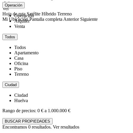
abrir mapa
Operación
Ver
Hoja de ruta
Satélite
Híbrido
Terreno
Operación
Mi Ubicación
Pantalla completa
Anterior
Siguiente
Alquiler
Venta
Todos
Todos
Apartamento
Casa
Oficina
Piso
Terreno
Ciudad
Ciudad
Huelva
Rango de precios:
0 € a 1.000.000 €
BUSCAR PROPIEDADES
Encontramos
0
resultados.
Ver resultados