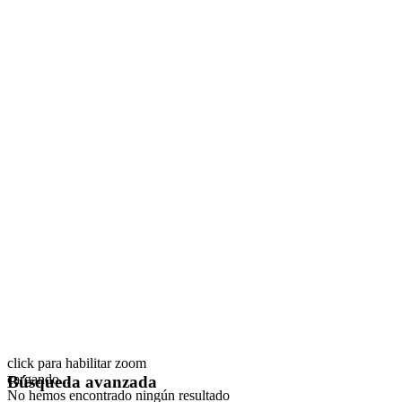
click para habilitar zoom
cargando...
Búsqueda avanzada
No hemos encontrado ningún resultado